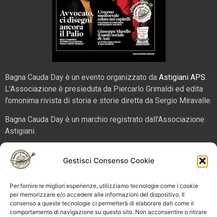
Bagna Cauda Day è un evento organizzato da
Astigiani APS
.
L’Associazione è presieduta da Piercarlo Grimaldi ed edita
l’omonima rivista di storia e storie diretta da Sergio Miravalle.
Bagna Cauda Day è un marchio registrato dall’Associazione
Astigiani.
La nostra sede è in via San Martino 2 (angolo corso Alfieri),
Gestisci Consenso Cookie
14100 – Asti. Tel. 324 5654070 email
info@bagnacaudaday.it
Per fornire le migliori esperienze, utilizziamo tecnologie come i cookie
Supplemento al numero 52 di Astigiani testata registrata al
per memorizzare e/o accedere alle informazioni del dispositivo. Il
Tribunale di Asti n. 4 del 2012, direttore responsabile Sergio
consenso a queste tecnologie ci permetterà di elaborare dati come il
Miravalle.
comportamento di navigazione su questo sito. Non acconsentire o ritirare