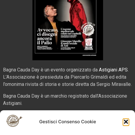
Bagna Cauda Day è un evento organizzato da
Astigiani APS
.
L’Associazione è presieduta da Piercarlo Grimaldi ed edita
l’omonima rivista di storia e storie diretta da Sergio Miravalle.
Bagna Cauda Day è un marchio registrato dall’Associazione
Astigiani.
La nostra sede è in via San Martino 2 (angolo corso Alfieri),
Gestisci Consenso Cookie
14100 – Asti. Tel. 324 5654070 email
info@bagnacaudaday.it