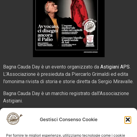
Bagna Cauda Day è un evento organizzato da
Astigiani APS
.
L’Associazione è presieduta da Piercarlo Grimaldi ed edita
l’omonima rivista di storia e storie diretta da Sergio Miravalle.
Bagna Cauda Day è un marchio registrato dall’Associazione
Astigiani.
La nostra sede è in via San Martino 2 (angolo corso Alfieri),
Gestisci Consenso Cookie
14100 – Asti. Tel. 324 5654070 email
info@bagnacaudaday.it
Per fornire le migliori esperienze, utilizziamo tecnologie come i cookie