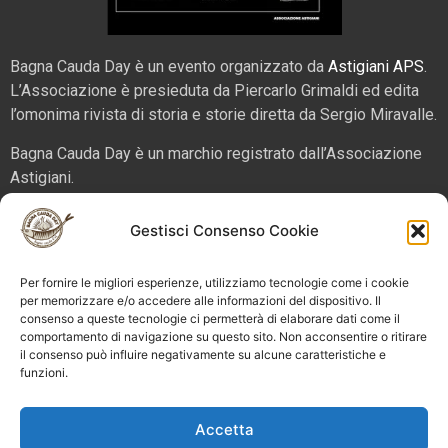
Bagna Cauda Day è un evento organizzato da
Astigiani APS
.
L’Associazione è presieduta da Piercarlo Grimaldi ed edita
l’omonima rivista di storia e storie diretta da Sergio Miravalle.
Bagna Cauda Day è un marchio registrato dall’Associazione
Astigiani.
La nostra sede è in via San Martino 2 (angolo corso Alfieri),
Gestisci Consenso Cookie
14100 – Asti. Tel. 324 5654070 email
info@bagnacaudaday.it
Per fornire le migliori esperienze, utilizziamo tecnologie come i cookie
Supplemento al numero 52 di Astigiani testata registrata al
per memorizzare e/o accedere alle informazioni del dispositivo. Il
consenso a queste tecnologie ci permetterà di elaborare dati come il
Tribunale di Asti n. 4 del 2012, direttore responsabile Sergio
comportamento di navigazione su questo sito. Non acconsentire o ritirare
Miravalle.
il consenso può influire negativamente su alcune caratteristiche e
funzioni.
Bagna Cauda Day © 2025 Astigiani APS |
info@bagnacaudaday.it
|
Privacy policy
|
Cookie policy e
Accetta