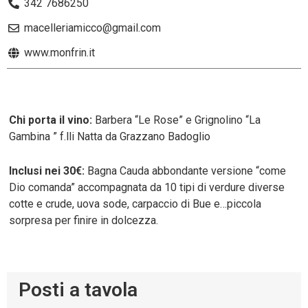
342 7686250
macelleriamicco@gmail.com
www.monfrin.it
Chi porta il vino:
Barbera “Le Rose” e Grignolino “La
Gambina ” f.lli Natta da Grazzano Badoglio
Inclusi nei 30€:
Bagna Cauda abbondante versione “come
Dio comanda” accompagnata da 10 tipi di verdure diverse
cotte e crude, uova sode, carpaccio di Bue e…piccola
sorpresa per finire in dolcezza.
Posti a tavola