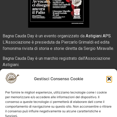
Bagna Cauda Day è un evento organizzato da
Astigiani APS
.
L’Associazione è presieduta da Piercarlo Grimaldi ed edita
l’omonima rivista di storia e storie diretta da Sergio Miravalle.
Bagna Cauda Day è un marchio registrato dall’Associazione
Astigiani.
La nostra sede è in via San Martino 2 (angolo corso Alfieri),
Gestisci Consenso Cookie
14100 – Asti. Tel. 324 5654070 email
info@bagnacaudaday.it
Per fornire le migliori esperienze, utilizziamo tecnologie come i cookie
Supplemento al numero 52 di Astigiani testata registrata al
per memorizzare e/o accedere alle informazioni del dispositivo. Il
consenso a queste tecnologie ci permetterà di elaborare dati come il
Tribunale di Asti n. 4 del 2012, direttore responsabile Sergio
comportamento di navigazione su questo sito. Non acconsentire o ritirare
Miravalle.
il consenso può influire negativamente su alcune caratteristiche e
funzioni.