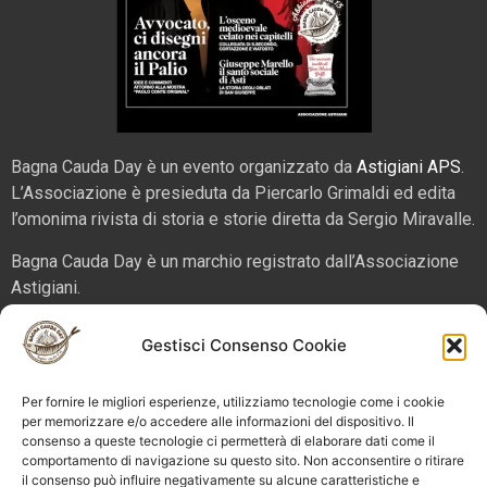
Bagna Cauda Day è un evento organizzato da
Astigiani APS
.
L’Associazione è presieduta da Piercarlo Grimaldi ed edita
l’omonima rivista di storia e storie diretta da Sergio Miravalle.
Bagna Cauda Day è un marchio registrato dall’Associazione
Astigiani.
La nostra sede è in via San Martino 2 (angolo corso Alfieri),
Gestisci Consenso Cookie
14100 – Asti. Tel. 324 5654070 email
info@bagnacaudaday.it
Per fornire le migliori esperienze, utilizziamo tecnologie come i cookie
Supplemento al numero 52 di Astigiani testata registrata al
per memorizzare e/o accedere alle informazioni del dispositivo. Il
consenso a queste tecnologie ci permetterà di elaborare dati come il
Tribunale di Asti n. 4 del 2012, direttore responsabile Sergio
comportamento di navigazione su questo sito. Non acconsentire o ritirare
Miravalle.
il consenso può influire negativamente su alcune caratteristiche e