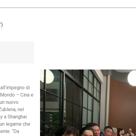
T)
all’impegno di
l Mondo – Cina e
 un nuovo
Zublena, nel
ay a Shanghai
 un legame che
iente. “Da