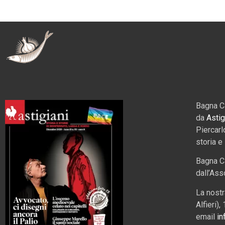
Bagna C
da
Astig
Piercarl
storia e
Bagna C
dall’Ass
La nostr
Alfieri)
email
in