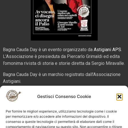
Bagna Cauda Day è un evento organizzato da
Astigiani APS
.
L’Associazione è presieduta da Piercarlo Grimaldi ed edita
l’omonima rivista di storia e storie diretta da Sergio Miravalle.
Bagna Cauda Day è un marchio registrato dall’Associazione
Astigiani.
La nostra sede è in via San Martino 2 (angolo corso Alfieri),
Gestisci Consenso Cookie
14100 – Asti. Tel. 324 5654070 email
info@bagnacaudaday.it
Per fornire le migliori esperienze, utilizziamo tecnologie come i cookie
Supplemento al numero 52 di Astigiani testata registrata al
per memorizzare e/o accedere alle informazioni del dispositivo. Il
consenso a queste tecnologie ci permetterà di elaborare dati come il
Tribunale di Asti n. 4 del 2012, direttore responsabile Sergio
comportamento di navigazione su questo sito. Non acconsentire o ritirare