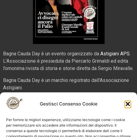
Bagna Cauda Day è un evento organizzato da
Astigiani APS
.
L’Associazione è presieduta da Piercarlo Grimaldi ed edita
l’omonima rivista di storia e storie diretta da Sergio Miravalle.
Bagna Cauda Day è un marchio registrato dall’Associazione
Astigiani.
La nostra sede è in via San Martino 2 (angolo corso Alfieri),
Gestisci Consenso Cookie
14100 – Asti. Tel. 324 5654070 email
info@bagnacaudaday.it
Per fornire le migliori esperienze, utilizziamo tecnologie come i cookie
Supplemento al numero 52 di Astigiani testata registrata al
per memorizzare e/o accedere alle informazioni del dispositivo. Il
consenso a queste tecnologie ci permetterà di elaborare dati come il
Tribunale di Asti n. 4 del 2012, direttore responsabile Sergio
comportamento di navigazione su questo sito. Non acconsentire o ritirare