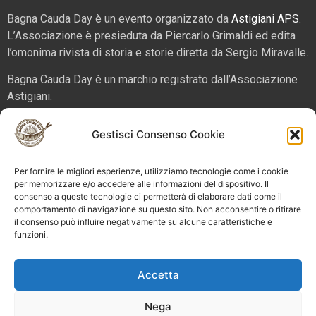
Bagna Cauda Day è un evento organizzato da
Astigiani APS
.
L’Associazione è presieduta da Piercarlo Grimaldi ed edita
l’omonima rivista di storia e storie diretta da Sergio Miravalle.
Bagna Cauda Day è un marchio registrato dall’Associazione
Astigiani.
La nostra sede è in via San Martino 2 (angolo corso Alfieri),
Gestisci Consenso Cookie
14100 – Asti. Tel. 324 5654070 email
info@bagnacaudaday.it
Per fornire le migliori esperienze, utilizziamo tecnologie come i cookie
Supplemento al numero 52 di Astigiani testata registrata al
per memorizzare e/o accedere alle informazioni del dispositivo. Il
consenso a queste tecnologie ci permetterà di elaborare dati come il
Tribunale di Asti n. 4 del 2012, direttore responsabile Sergio
comportamento di navigazione su questo sito. Non acconsentire o ritirare
Miravalle.
il consenso può influire negativamente su alcune caratteristiche e
funzioni.
Bagna Cauda Day © 2025 Astigiani APS |
info@bagnacaudaday.it
|
Privacy policy
|
Cookie policy e
Accetta
gestione consensi
Nega