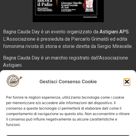
Bagna Cauda Day è un evento organizzato da
Astigiani APS
.
L’Associazione è presieduta da Piercarlo Grimaldi ed edita
l’omonima rivista di storia e storie diretta da Sergio Miravalle.
Bagna Cauda Day è un marchio registrato dall’Associazione
Astigiani.
La nostra sede è in via San Martino 2 (angolo corso Alfieri),
Gestisci Consenso Cookie
14100 – Asti. Tel. 324 5654070 email
info@bagnacaudaday.it
Per fornire le migliori esperienze, utilizziamo tecnologie come i cookie
Supplemento al numero 52 di Astigiani testata registrata al
per memorizzare e/o accedere alle informazioni del dispositivo. Il
consenso a queste tecnologie ci permetterà di elaborare dati come il
Tribunale di Asti n. 4 del 2012, direttore responsabile Sergio
comportamento di navigazione su questo sito. Non acconsentire o ritirare
Miravalle.
il consenso può influire negativamente su alcune caratteristiche e
funzioni.
Bagna Cauda Day © 2025 Astigiani APS |