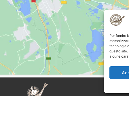
Per fornire 
memorizzare 
tecnologie c
questo sito.
alcune carat
Ac
auda Day è un evento organizzato
Supplemento al nu