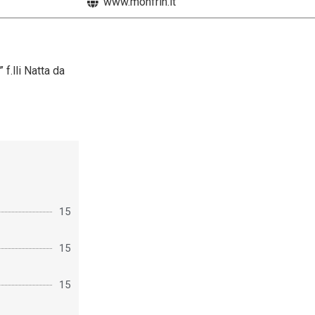
www.monfrin.it
f.lli Natta da
15
15
15