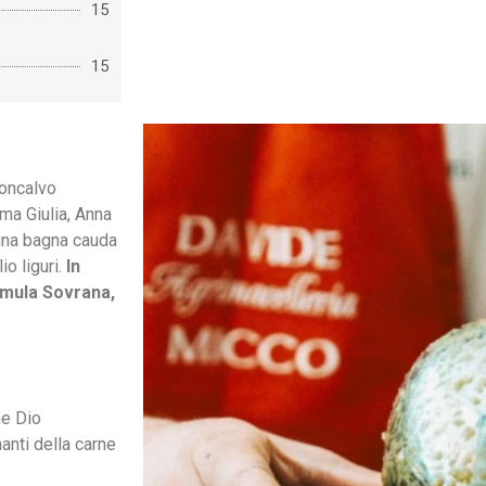
15
15
Moncalvo
mma Giulia, Anna
 una bagna cauda
o liguri.
In
rmula Sovrana,
me Dio
anti della carne