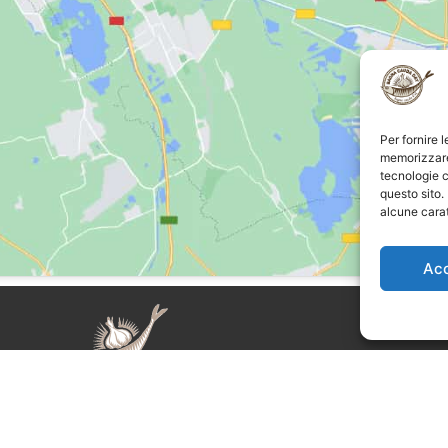
Per fornire 
memorizzare 
tecnologie c
questo sito.
alcune carat
Ac
auda Day è un evento organizzato
Supplemento al nu