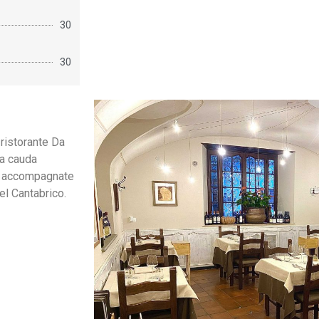
30
30
 ristorante Da
na cauda
lo accompagnate
el Cantabrico.