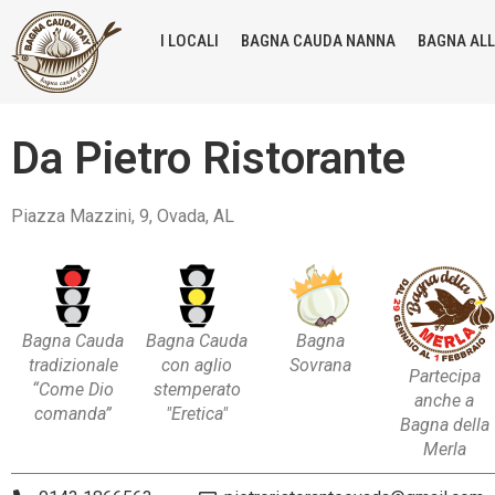
I LOCALI
BAGNA CAUDA NANNA
BAGNA AL
Da Pietro Ristorante
Piazza Mazzini, 9, Ovada, AL
Bagna Cauda
Bagna Cauda
Bagna
tradizionale
con aglio
Sovrana
Partecipa
“Come Dio
stemperato
anche a
comanda”
"Eretica"
Bagna della
Merla