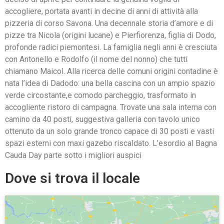
accogliere, portata avanti in decine di anni di attività alla
pizzeria di corso Savona. Una decennale storia d’amore e di
pizze tra Nicola (origini lucane) e Pierfiorenza, figlia di Dodo,
profonde radici piemontesi. La famiglia negli anni è cresciuta
con Antonello e Rodolfo (il nome del nonno) che tutti
chiamano Maicol. Alla ricerca delle comuni origini contadine è
nata l’idea di Dadodo: una bella cascina con un ampio spazio
verde circostante,e comodo parcheggio, trasformato in
accogliente ristoro di campagna. Trovate una sala interna con
camino da 40 posti, suggestiva galleria con tavolo unico
ottenuto da un solo grande tronco capace di 30 posti e vasti
spazi esterni con maxi gazebo riscaldato. L’esordio al Bagna
Cauda Day parte sotto i migliori auspici
Dove si trova il locale