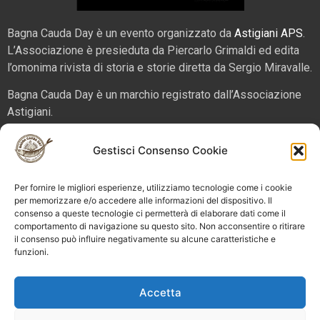
Bagna Cauda Day è un evento organizzato da
Astigiani APS
.
L’Associazione è presieduta da Piercarlo Grimaldi ed edita
l’omonima rivista di storia e storie diretta da Sergio Miravalle.
Bagna Cauda Day è un marchio registrato dall’Associazione
Astigiani.
La nostra sede è in via San Martino 2 (angolo corso Alfieri),
Gestisci Consenso Cookie
14100 – Asti. Tel. 324 5654070 email
info@bagnacaudaday.it
Per fornire le migliori esperienze, utilizziamo tecnologie come i cookie
Supplemento al numero 52 di Astigiani testata registrata al
per memorizzare e/o accedere alle informazioni del dispositivo. Il
consenso a queste tecnologie ci permetterà di elaborare dati come il
Tribunale di Asti n. 4 del 2012, direttore responsabile Sergio
comportamento di navigazione su questo sito. Non acconsentire o ritirare
Miravalle.
il consenso può influire negativamente su alcune caratteristiche e
funzioni.
Bagna Cauda Day © 2025 Astigiani APS |
info@bagnacaudaday.it
|
Privacy policy
|
Cookie policy e
Accetta
gestione consensi