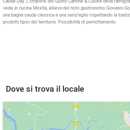
Cauda Day. L’Emporio del Gusto Cantine & Cucina della famigl
vede in cucina Mirella, allieva del noto gastronomo Giovanni Go
una bagna cauda classica e una senz’aglio rispettando la tradiz
prodotti tipici del territorio. Possibilità di pernottamento.
Dove si trova il locale