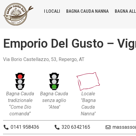
I LOCALI
BAGNA CAUDA NANNA
BAGNA AL
Emporio Del Gusto – Vign
Via Borio Castellazzo, 53, Repergo, AT
Bagna Cauda
Bagna Cauda
Locale
tradizionale
senza aglio
"Bagna
“Come Dio
"Atea"
Cauda
comanda”
Nanna"
0141 958436
320 6342165
massasso@v