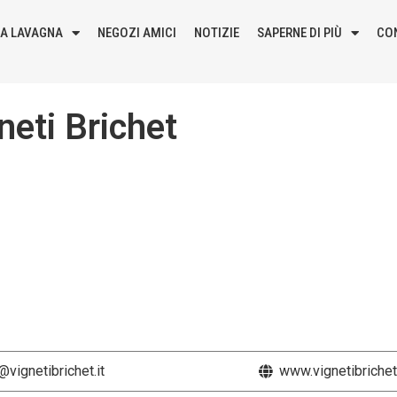
LA LAVAGNA
NEGOZI AMICI
NOTIZIE
SAPERNE DI PIÙ
CO
eti Brichet
ignetibrichet.it
www.vignetibrichet.