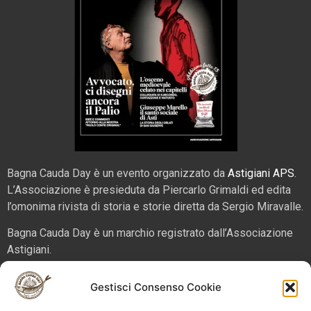
Bagna Cauda Day è un evento organizzato da
Astigiani APS
.
L’Associazione è presieduta da Piercarlo Grimaldi ed edita
l’omonima rivista di storia e storie diretta da Sergio Miravalle.
Bagna Cauda Day è un marchio registrato dall’Associazione
Astigiani.
La nostra sede è in via San Martino 2 (angolo corso Alfieri),
Gestisci Consenso Cookie
14100 – Asti. Tel. 324 5654070 email
info@bagnacaudaday.it