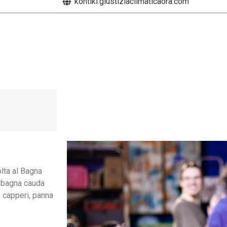
kontiki.giustiziaclimaticaora.com
olta al Bagna
 bagna cauda
, capperi, panna