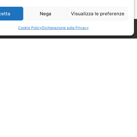
cetta
Nega
Visualizza le preferenze
Cookie Policy
Dichiarazione sulla Privacy
mero 52 di Astigiani testata
nale di Asti n. 4 del 2012, direttore
io Miravalle.