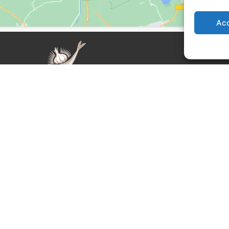
Ac
auda Day è un evento organizzato
Supplemento al nu
iani APS
. L’Associazione è presieduta da
registrata al Tribu
o Grimaldi ed edita l’omonima rivista di
responsabile Serg
 storie diretta da Sergio Miravalle.
auda Day è un marchio registrato
ociazione Astigiani.
a sede è in via San Martino 2 (angolo corso
, 14100 – Asti. Tel. 324 5654070
fo@bagnacaudaday.it