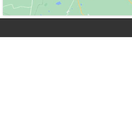
Bagna C
da
Astig
Piercarl
storia e
Bagna C
dall’Ass
La nostr
Alfieri)
email
in