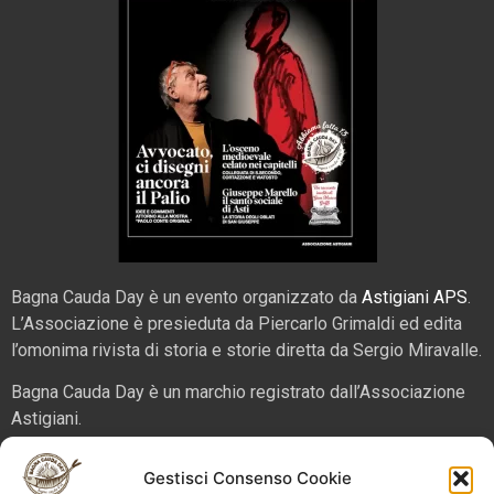
Bagna Cauda Day è un evento organizzato da
Astigiani APS
.
L’Associazione è presieduta da Piercarlo Grimaldi ed edita
l’omonima rivista di storia e storie diretta da Sergio Miravalle.
Bagna Cauda Day è un marchio registrato dall’Associazione
Astigiani.
La nostra sede è in via San Martino 2 (angolo corso Alfieri),
Gestisci Consenso Cookie
14100 – Asti. Tel. 324 5654070 email
info@bagnacaudaday.it