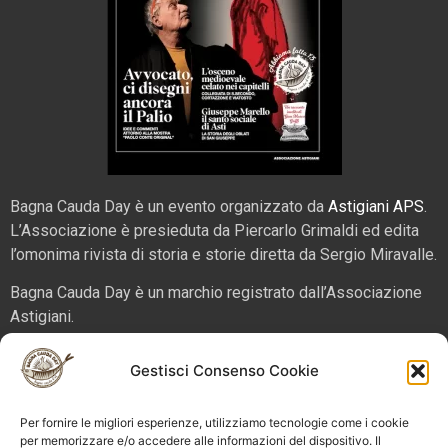
Bagna Cauda Day è un evento organizzato da
Astigiani APS
.
L’Associazione è presieduta da Piercarlo Grimaldi ed edita
l’omonima rivista di storia e storie diretta da Sergio Miravalle.
Bagna Cauda Day è un marchio registrato dall’Associazione
Astigiani.
La nostra sede è in via San Martino 2 (angolo corso Alfieri),
Gestisci Consenso Cookie
14100 – Asti. Tel. 324 5654070 email
info@bagnacaudaday.it
Per fornire le migliori esperienze, utilizziamo tecnologie come i cookie
Supplemento al numero 52 di Astigiani testata registrata al
per memorizzare e/o accedere alle informazioni del dispositivo. Il