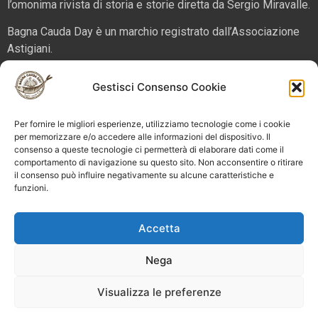
l’omonima rivista di storia e storie diretta da Sergio Miravalle.
Bagna Cauda Day è un marchio registrato dall’Associazione
Astigiani.
La nostra sede è in via San Martino 2 (angolo corso Alfieri),
Gestisci Consenso Cookie
14100 – Asti. Tel. 324 5654070 email
info@bagnacaudaday.it
Per fornire le migliori esperienze, utilizziamo tecnologie come i cookie
Supplemento al numero 52 di Astigiani testata registrata al
per memorizzare e/o accedere alle informazioni del dispositivo. Il
consenso a queste tecnologie ci permetterà di elaborare dati come il
Tribunale di Asti n. 4 del 2012, direttore responsabile Sergio
comportamento di navigazione su questo sito. Non acconsentire o ritirare
Miravalle.
il consenso può influire negativamente su alcune caratteristiche e
funzioni.
Bagna Cauda Day © 2025 Astigiani APS |
info@bagnacaudaday.it
|
Privacy policy
|
Cookie policy e
Accetta
gestione consensi
Nega
Visualizza le preferenze