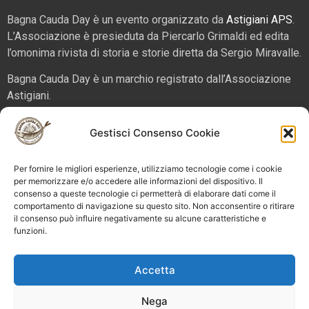
Bagna Cauda Day è un evento organizzato da
Astigiani APS
.
L’Associazione è presieduta da Piercarlo Grimaldi ed edita
l’omonima rivista di storia e storie diretta da Sergio Miravalle.
Bagna Cauda Day è un marchio registrato dall’Associazione
Astigiani.
La nostra sede è in via San Martino 2 (angolo corso Alfieri),
Gestisci Consenso Cookie
14100 – Asti. Tel. 324 5654070 email
info@bagnacaudaday.it
Per fornire le migliori esperienze, utilizziamo tecnologie come i cookie
Supplemento al numero 52 di Astigiani testata registrata al
per memorizzare e/o accedere alle informazioni del dispositivo. Il
consenso a queste tecnologie ci permetterà di elaborare dati come il
Tribunale di Asti n. 4 del 2012, direttore responsabile Sergio
comportamento di navigazione su questo sito. Non acconsentire o ritirare
Miravalle.
il consenso può influire negativamente su alcune caratteristiche e
funzioni.
Bagna Cauda Day © 2025 Astigiani APS |
info@bagnacaudaday.it
|
Privacy policy
|
Cookie policy e
Accetta
gestione consensi
Nega