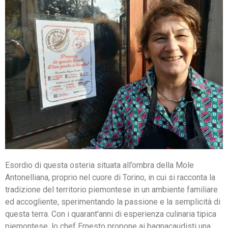
Esordio di questa osteria situata all’ombra della Mole
Antonelliana, proprio nel cuore di Torino, in cui si racconta la
tradizione del territorio piemontese in un ambiente familiare
ed accogliente, sperimentando la passione e la semplicità di
questa terra. Con i quarant’anni di esperienza culinaria tipica
piemontese, lo chef Ernesto propone ai bagnacaudisti una