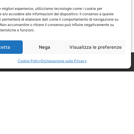
le migliori esperienze, utilizziamo tecnologie come i cookie per
e/o accedere alle informazioni del dispositivo. Il consenso a queste
i permetterà di elaborare dati come il comportamento di navigazione su
 Non acconsentire o ritirare il consenso può influire negativamente su
teristiche e funzioni.
cetta
Nega
Visualizza le preferenze
Cookie Policy
Dichiarazione sulla Privacy
mero 52 di Astigiani testata
nale di Asti n. 4 del 2012, direttore
io Miravalle.