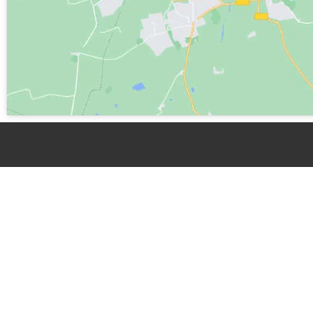
Bagna C
da
Astig
Piercarl
storia e
Bagna C