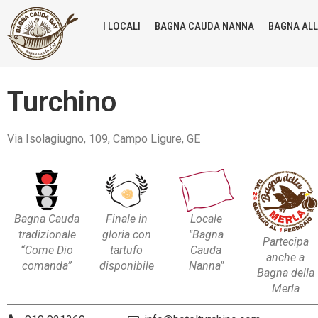
I LOCALI
BAGNA CAUDA NANNA
BAGNA AL
Turchino
Via Isolagiugno, 109, Campo Ligure, GE
Bagna Cauda
Finale in
Locale
tradizionale
gloria con
"Bagna
Partecipa
“Come Dio
tartufo
Cauda
anche a
comanda”
disponibile
Nanna"
Bagna della
Merla