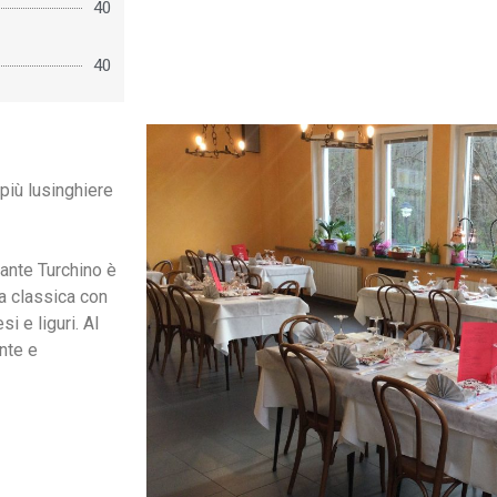
40
40
 più lusinghiere
orante Turchino è
da classica con
 e liguri. Al
nte e