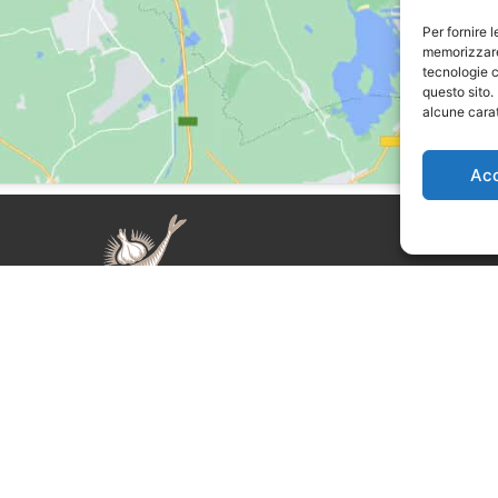
Per fornire 
memorizzare 
tecnologie c
questo sito.
alcune carat
Ac
auda Day è un evento organizzato
Supplemento al nu
iani APS
. L’Associazione è presieduta da
registrata al Tribu
o Grimaldi ed edita l’omonima rivista di
responsabile Serg
 storie diretta da Sergio Miravalle.
auda Day è un marchio registrato