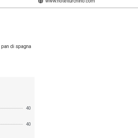
www.hotelturchino.com
n pan di spagna
40
40