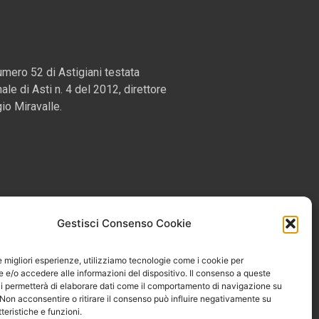
mero 52 di Astigiani testata
nale di Asti n. 4 del 2012, direttore
io Miravalle.
Gestisci Consenso Cookie
le migliori esperienze, utilizziamo tecnologie come i cookie per
e/o accedere alle informazioni del dispositivo. Il consenso a queste
i permetterà di elaborare dati come il comportamento di navigazione su
 Non acconsentire o ritirare il consenso può influire negativamente su
teristiche e funzioni.