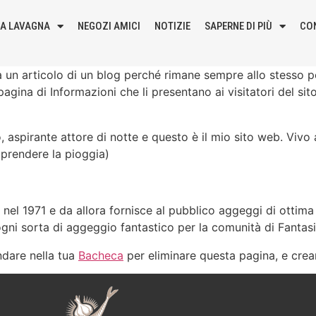
LA LAVAGNA
NEGOZI AMICI
NOTIZIE
SAPERNE DI PIÙ
CO
 un articolo di un blog perché rimane sempre allo stesso p
agina di Informazioni che li presentano ai visitatori del si
o, aspirante attore di notte e questo è il mio sito web. Viv
 prendere la pioggia)
el 1971 e da allora fornisce al pubblico aggeggi di ottima 
gni sorta di aggeggio fantastico per la comunità di Fantasi
dare nella tua
Bacheca
per eliminare questa pagina, e crearn