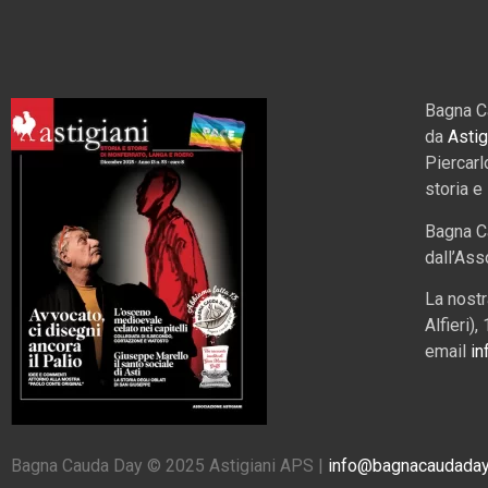
Bagna C
da
Astig
Piercarl
storia e
Bagna C
dall’Ass
La nostr
Alfieri)
email
in
Bagna Cauda Day © 2025 Astigiani APS |
info@bagnacaudaday.