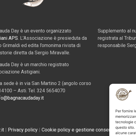
auda Day è un evento organizzato
Supplemento al nu
iani APS
. L’Associazione è presieduta da
registrata al Tribu
o Grimaldi ed edita l’omonima rivista di
responsabile Serg
 storie diretta da Sergio Miravalle.
auda Day è un marchio registrato
ociazione Astigiani.
a sede è in via San Martino 2 (angolo corso
, 14100 – Asti. Tel. 324 5654070
fo@bagnacaudaday.it
Per fornire 
memorizzare 
tecnologie c
questo sito.
it
|
Privacy policy
|
Cookie policy e gestione consensi
alcune carat