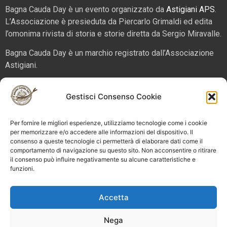
Bagna Cauda Day è un evento organizzato da
Astigiani APS
.
L’Associazione è presieduta da Piercarlo Grimaldi ed edita
l’omonima rivista di storia e storie diretta da Sergio Miravalle.
Bagna Cauda Day è un marchio registrato dall’Associazione
Astigiani.
La nostra sede è in via San Martino 2 (angolo corso Alfieri),
Gestisci Consenso Cookie
14100 – Asti. Tel. 324 5654070 email
info@bagnacaudaday.it
Per fornire le migliori esperienze, utilizziamo tecnologie come i cookie
Supplemento al numero 52 di Astigiani testata registrata al
per memorizzare e/o accedere alle informazioni del dispositivo. Il
Tribunale di Asti n. 4 del 2012, direttore responsabile Sergio
consenso a queste tecnologie ci permetterà di elaborare dati come il
Miravalle.
comportamento di navigazione su questo sito. Non acconsentire o ritirare
il consenso può influire negativamente su alcune caratteristiche e
funzioni.
Bagna Cauda Day © 2025 Astigiani APS |
info@bagnacaudaday.it
|
Privacy policy
|
Cookie policy e
Accetta
gestione consensi
Nega