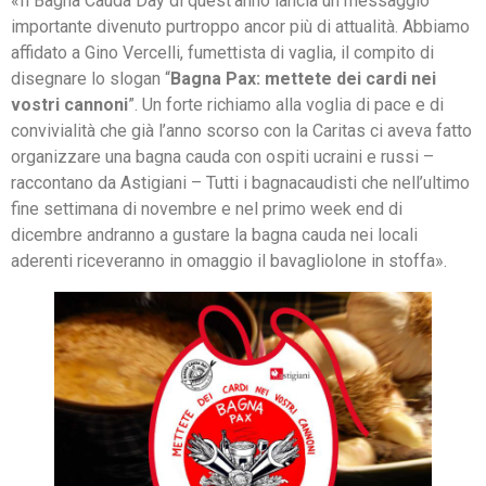
«Il Bagna Cauda Day di quest’anno lancia un messaggio
importante divenuto purtroppo ancor più di attualità. Abbiamo
affidato a Gino Vercelli, fumettista di vaglia, il compito di
disegnare lo slogan “
Bagna Pax: mettete dei cardi nei
vostri cannoni
”. Un forte richiamo alla voglia di pace e di
convivialità che già l’anno scorso con la Caritas ci aveva fatto
organizzare una bagna cauda con ospiti ucraini e russi –
raccontano da Astigiani – Tutti i bagnacaudisti che nell’ultimo
fine settimana di novembre e nel primo week end di
dicembre andranno a gustare la bagna cauda nei locali
aderenti riceveranno in omaggio il bavagliolone in stoffa».