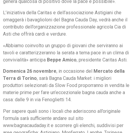
genera qualcosa di positivo dove la pace è possibile».
L’iniziativa della Caritas e dell’associazione Astigiani che
omaggerà i bavaglioloni del Bagna Cauda Day, vedrà anche il
contributo dell’organizzazione professionale agricola Cia di
Asti che offrirà cardi e verdure.
«Abbiamo coinvolto un gruppo di giovani che serviranno ai
tavoli e caratterizzeranno la serata a tema pace in un clima di
convivialità» anticipa
Beppe Amico
, presidente Caritas Asti.
Domenica 26 novembre
, in occasione del
Mercato della
Terra di Torino
, sarà Bagna Cauda Market: i migliori
produttori selezionati da Slow Food proporranno in vendita le
materie prime per fare un’eccezionale bagna cauda anche a
casa: dalle 9 in via Fenoglietti 14.
Per sapere quali sono i locali che aderiscono all’originale
formula sarà sufficiente andare sul sito
www.bagnacaudaday.it e scorrere gli elenchi, suddivisi per
aree geografiche: Astigiano, Monferrato, Langhe, Torinese,