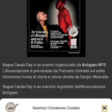
Bagna Cauda Day è un evento organizzato da
Astigiani APS
.
L’Associazione è presieduta da Piercarlo Grimaldi ed edita
l’omonima rivista di storia e storie diretta da Sergio Miravalle.
Bagna Cauda Day è un marchio registrato dall’Associazione
Astigiani.
La nostra sede è in via San Martino 2 (angolo corso Alfieri),
Gestisci Consenso Cookie
14100 – Asti. Tel. 324 5654070 email
info@bagnacaudaday.it