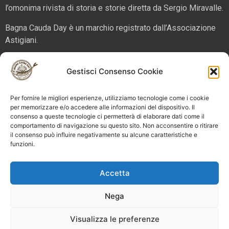
l’omonima rivista di storia e storie diretta da Sergio Miravalle.
Bagna Cauda Day è un marchio registrato dall’Associazione
Astigiani.
La nostra sede è in via San Martino 2 (angolo corso Alfieri),
Gestisci Consenso Cookie
14100 – Asti. Tel. 324 5654070 email
info@bagnacaudaday.it
Per fornire le migliori esperienze, utilizziamo tecnologie come i cookie
Supplemento al numero 52 di Astigiani testata registrata al
per memorizzare e/o accedere alle informazioni del dispositivo. Il
Tribunale di Asti n. 4 del 2012, direttore responsabile Sergio
consenso a queste tecnologie ci permetterà di elaborare dati come il
Miravalle.
comportamento di navigazione su questo sito. Non acconsentire o ritirare
il consenso può influire negativamente su alcune caratteristiche e
funzioni.
Bagna Cauda Day © 2025 Astigiani APS |
info@bagnacaudaday.it
|
Privacy policy
|
Cookie policy e
Accetta
gestione consensi
Nega
Visualizza le preferenze