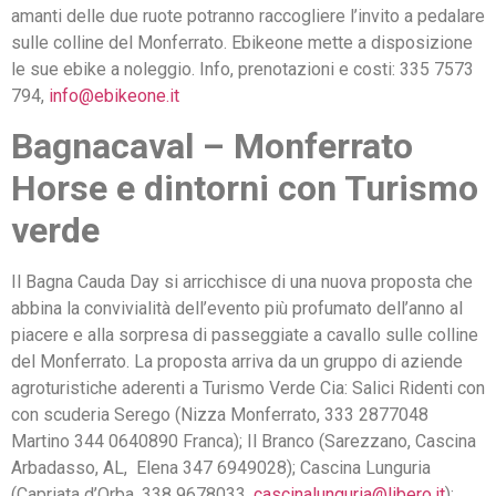
amanti delle due ruote potranno raccogliere l’invito a pedalare
sulle colline del Monferrato. Ebikeone mette a disposizione
le sue ebike a noleggio. Info, prenotazioni e costi: 335 7573
794,
info@ebikeone.it
Bagnacaval – Monferrato
Horse e dintorni con Turismo
ver
Il Bagna Cauda Day si arricchisce di una nuova proposta che
abbina la convivialità dell’evento più profumato dell’anno al
piacere e alla sorpresa di passeggiate a cavallo sulle colline
del Monferrato. La proposta arriva da un gruppo di aziende
agroturistiche aderenti a Turismo Verde Cia: Salici Ridenti con
con scuderia Serego (Nizza Monferrato, 333 2877048
Martino 344 0640890 Franca); Il Branco (Sarezzano, Cascina
Arbadasso, AL, Elena 347 6949028); Cascina Lunguria
(Capriata d’Orba, 338 9678033,
cascinalunguria@libero.it
);