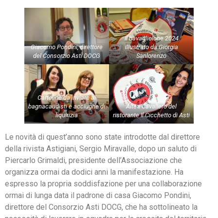
Il bavagliolone 2024
Giacomo Pondini, direttore
illustrato da Giorgia
del Consorzio Asti DOCG
Sanlorenzo
Cartoline da inviare ai
bagnacaudisti e acciughe di
Altea Cavallero del
liquirizia
ristorante Il Cicchetto di Asti
Le novità di quest’anno sono state introdotte dal direttore
della rivista Astigiani, Sergio Miravalle, dopo un saluto di
Piercarlo Grimaldi, presidente dell’Associazione che
organizza ormai da dodici anni la manifestazione. Ha
espresso la propria soddisfazione per una collaborazione
ormai di lunga data il padrone di casa Giacomo Pondini,
direttore del Consorzio Asti DOCG, che ha sottolineato la