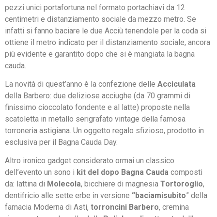
pezzi unici portafortuna nel formato portachiavi da 12
centimetri e distanziamento sociale da mezzo metro. Se
infatti si fanno baciare le due Acciù tenendole per la coda si
ottiene il metro indicato per il distanziamento sociale, ancora
più evidente e garantito dopo che si è mangiata la bagna
cauda.
La novità di quest’anno è la confezione delle
Acciculata
della Barbero: due deliziose acciughe (da 70 grammi di
finissimo cioccolato fondente e al latte) proposte nella
scatoletta in metallo serigrafato vintage della famosa
torroneria astigiana. Un oggetto regalo sfizioso, prodotto in
esclusiva per il Bagna Cauda Day.
Altro ironico gadget considerato ormai un classico
dell’evento un sono i
kit del dopo Bagna Cauda
composti
da: lattina di
Molecola
, bicchiere di magnesia
Tortoroglio
,
dentifricio alle sette erbe in versione
“baciamisubito
” della
famacia Moderna di Asti,
torroncini Barbero
, cremina