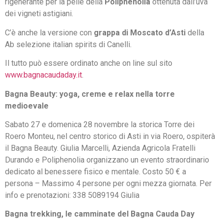
rigenerante per la pelle della
Poliphenolia
ottenuta dall’uva
dei vigneti astigiani.
C’è anche la versione con
grappa di Moscato d’Asti
della
Ab selezione italian spirits di Canelli.
Il tutto può essere ordinato anche on line sul sito
www.bagnacaudaday.it
.
Bagna Beauty: yoga, creme e relax nella torre
medioevale
Sabato 27 e domenica 28 novembre la storica Torre dei
Roero Monteu, nel centro storico di Asti in via Roero, ospiterà
il Bagna Beauty. Giulia Marcelli, Azienda Agricola Fratelli
Durando e Poliphenolia organizzano un evento straordinario
dedicato al benessere fisico e mentale. Costo 50 € a
persona – Massimo 4 persone per ogni mezza giornata. Per
info e prenotazioni: 338 5089194 Giulia
Bagna trekking, le camminate del Bagna Cauda Day