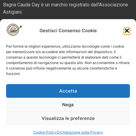
Bagna Cauda Day è un marchio registrato dall’Associazione
Astigiani.
La nostra sede è in via San Martino 2 (angolo corso Alfieri),
Gestisci Consenso Cookie
14100 – Asti. Tel. 324 5654070 email
info@bagnacaudaday.it
Per fornire le migliori esperienze, utilizziamo tecnologie come i cookie
Supplemento al numero 52 di Astigiani testata registrata al
per memorizzare e/o accedere alle informazioni del dispositivo. Il
Tribunale di Asti n. 4 del 2012, direttore responsabile Sergio
consenso a queste tecnologie ci permetterà di elaborare dati come il
Miravalle.
comportamento di navigazione su questo sito. Non acconsentire o ritirare
il consenso può influire negativamente su alcune caratteristiche e
funzioni.
Bagna Cauda Day © 2025 Astigiani APS |
info@bagnacaudaday.it
|
Privacy policy
|
Cookie policy e
Accetta
gestione consensi
Nega
Visualizza le preferenze
Cookie Policy
Dichiarazione sulla Privacy