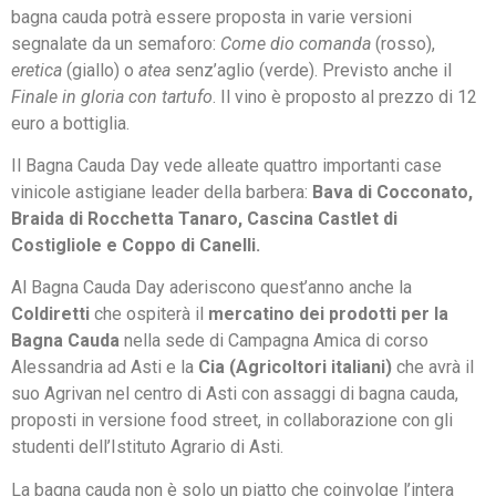
bagna cauda potrà essere proposta in varie versioni
segnalate da un semaforo:
Come dio comanda
(rosso),
eretica
(giallo) o
atea
senz’aglio (verde). Previsto anche il
Finale in gloria con tartufo
. Il vino è proposto al prezzo di 12
euro a bottiglia.
Il Bagna Cauda Day vede alleate quattro importanti case
vinicole astigiane leader della barbera:
Bava di Cocconato,
Braida di Rocchetta Tanaro, Cascina Castlet di
Costigliole e Coppo di Canelli.
Al Bagna Cauda Day aderiscono quest’anno anche la
Coldiretti
che ospiterà il
mercatino dei prodotti per la
Bagna Cauda
nella sede di Campagna Amica di corso
Alessandria ad Asti e la
Cia (Agricoltori italiani)
che avrà il
suo Agrivan nel centro di Asti con assaggi di bagna cauda,
proposti in versione food street, in collaborazione con gli
studenti dell’Istituto Agrario di Asti.
La bagna cauda non è solo un piatto che coinvolge l’intera