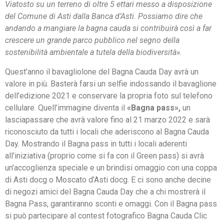
Viatosto su un terreno di oltre 5 ettari messo a disposizione
del Comune di Asti dalla Banca d’Asti. Possiamo dire che
andando a mangiare la bagna cauda si contribuirà così a far
crescere un grande parco pubblico nel segno della
sostenibilità ambientale a tutela della biodiversità».
Quest’anno il bavagliolone del Bagna Cauda Day avrà un
valore in più. Basterà farsi un selfie indossando il bavaglione
dell’edizione 2021 e conservare la propria foto sul telefono
cellulare. Quell’immagine diventa il
«Bagna pass»,
un
lasciapassare che avrà valore fino al 21 marzo 2022 e sarà
riconosciuto da tutti i locali che aderiscono al Bagna Cauda
Day. Mostrando il Bagna pass in tutti i locali aderenti
all’iniziativa (proprio come si fa con il Green pass) si avrà
un’accoglienza speciale e un brindisi omaggio con una coppa
di Asti docg o Moscato d’Asti docg. E ci sono anche decine
di negozi amici del Bagna Cauda Day che a chi mostrerà il
Bagna Pass, garantiranno sconti e omaggi. Con il Bagna pass
si può partecipare al contest fotografico Bagna Cauda Clic