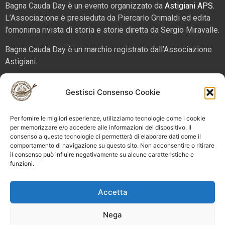
Bagna Cauda Day è un evento organizzato da
Astigiani APS
.
L’Associazione è presieduta da Piercarlo Grimaldi ed edita
l’omonima rivista di storia e storie diretta da Sergio Miravalle.
Bagna Cauda Day è un marchio registrato dall’Associazione
Astigiani.
La nostra sede è in via San Martino 2 (angolo corso Alfieri),
Gestisci Consenso Cookie
14100 – Asti. Tel. 324 5654070 email
info@bagnacaudaday.it
Per fornire le migliori esperienze, utilizziamo tecnologie come i cookie
Supplemento al numero 52 di Astigiani testata registrata al
per memorizzare e/o accedere alle informazioni del dispositivo. Il
Tribunale di Asti n. 4 del 2012, direttore responsabile Sergio
consenso a queste tecnologie ci permetterà di elaborare dati come il
Miravalle.
comportamento di navigazione su questo sito. Non acconsentire o ritirare
il consenso può influire negativamente su alcune caratteristiche e
funzioni.
Bagna Cauda Day © 2025 Astigiani APS |
info@bagnacaudaday.it
|
Privacy policy
|
Cookie policy e
Accetta
gestione consensi
Nega