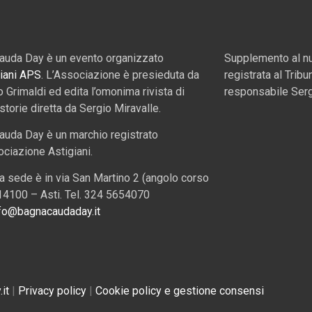
auda Day è un evento organizzato
Supplemento al nu
iani APS
. L’Associazione è presieduta da
registrata al Tribu
o Grimaldi ed edita l’omonima rivista di
responsabile Serg
 storie diretta da Sergio Miravalle.
auda Day è un marchio registrato
ociazione Astigiani.
a sede è in via San Martino 2 (angolo corso
, 14100 – Asti. Tel. 324 5654070
fo@bagnacaudaday.it
it
|
Privacy policy
|
Cookie policy e gestione consensi