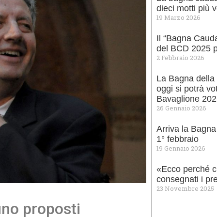
dieci motti più 
19 Marzo 2026
Il “Bagna Cauda 
del BCD 2025 p
2 Febbraio 2026
La Bagna della 
oggi si potrà vo
Bavaglione 20
26 Gennaio 2026
Arriva la Bagna
1° febbraio
19 Gennaio 2026
«Ecco perché ci
consegnati i pr
23 Novembre 2025
uno proposti