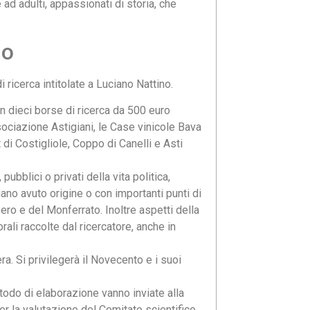
ad adulti, appassionati di storia, che
no
ricerca intitolate a Luciano Nattino.
in dieci borse di ricerca da 500 euro
sociazione Astigiani, le Case vinicole Bava
di Costigliole, Coppo di Canelli e Asti
ubblici o privati della vita politica,
iano avuto origine o con importanti punti di
Roero e del Monferrato. Inoltre aspetti della
orali raccolte dal ricercatore, anche in
ra. Si privilegerà il Novecento e i suoi
todo di elaborazione vanno inviate alla
er la valutazione del Comitato scientifico