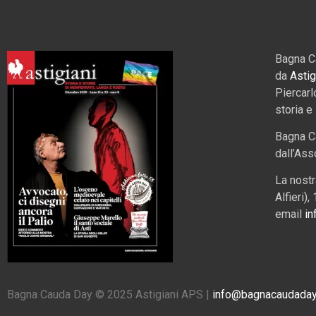
Bagna C
da
Astig
Piercarl
storia e
Bagna C
dall’Ass
La nostr
Alfieri)
email
in
Bagna Cauda Day © 2025 Astigiani APS |
info@bagnacaudaday.