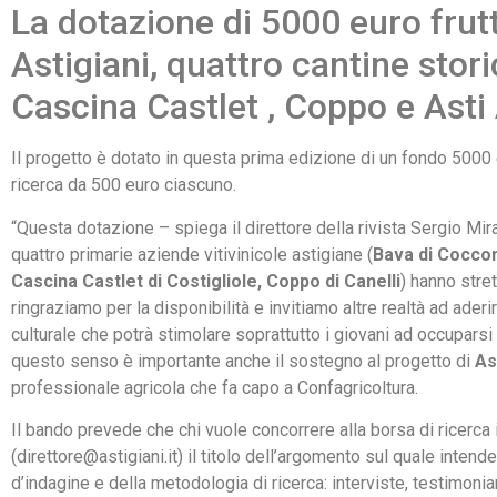
La dotazione di 5000 euro frutt
Astigiani, quattro cantine stori
Cascina Castlet , Coppo e Asti
Il progetto è dotato in questa prima edizione di un fondo 5000 e
ricerca da 500 euro ciascuno.
“Questa dotazione – spiega il direttore della rivista Sergio Mir
quattro primarie aziende vitivinicole astigiane (
Bava di Coccon
Cascina Castlet di Costigliole, Coppo di Canelli
) hanno stre
ringraziamo per la disponibilità e invitiamo altre realtà ad ad
culturale che potrà stimolare soprattutto i giovani ad occuparsi ed
questo senso è importante anche il sostegno al progetto di
As
professionale agricola che fa capo a Confagricoltura.
Il bando prevede che chi vuole concorrere alla borsa di ricerca 
(direttore@astigiani.it) il titolo dell’argomento sul quale inten
d’indagine e della metodologia di ricerca: interviste, testimonia