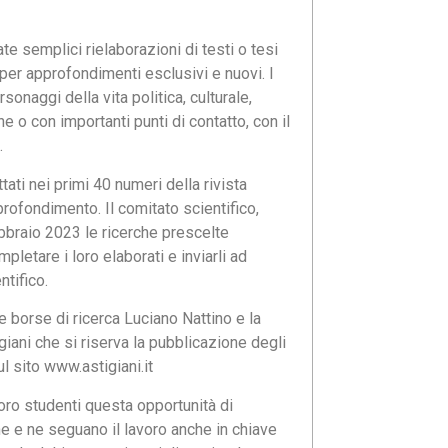
e semplici rielaborazioni di testi o tesi
per approfondimenti esclusivi e nuovi. I
onaggi della vita politica, culturale,
e o con importanti punti di contatto, con il
.
tati nei primi 40 numeri della rivista
ofondimento. Il comitato scientifico,
ebbraio 2023 le ricerche prescelte
letare i loro elaborati e inviarli ad
ntifico.
e borse di ricerca Luciano Nattino e la
iani che si riserva la pubblicazione degli
ul sito www.astigiani.it
 loro studenti questa opportunità di
ne e ne seguano il lavoro anche in chiave