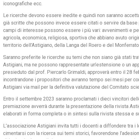
iconografiche ecc.
Le ricerche devono essere inedite e quindi non saranno accettat
già scritte che possono invece essere citati o servire da base 
campi di interesse possono essere i più vari: avvenimenti e pers
agricola, economica, religiosa, sportiva che abbiano avuto origin
territorio dell’Astigiano, della Langa del Roero e del Monferrato
Saranno preferite le ricerche su temi che non siano già stati trat
Astigiani, ma ne possono rappresentate un’estensione o un appr
presieduto dal prof. Piercarlo Grimaldi, approverà entro il 28 f
incontrandone i propositori che avranno tempo sei mesi per comp
Astigiani via mail per la definitiva valutazione del Comitato scie
Entro il settembre 2023 saranno proclamati i dieci vincitori dell
premiazione avverrà durante la presentazione della rivista Astig
elaborati in forma completa o in sintesi sulla rivista stessa e s
L’associazione Astigiani invita tutti i docenti a diffondere tra i
cimentarsi con la ricerca sui temi storici, favorendone l’adesio