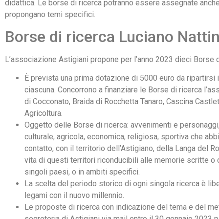
didattica. Le borse di ricerca potranno essere assegnate anche 
propongano temi specifici.
Borse di ricerca Luciano Natti
L’associazione Astigiani propone per l’anno 2023 dieci Borse di 
È prevista una prima dotazione di 5000 euro da ripartirsi 
ciascuna. Concorrono a finanziare le Borse di ricerca l’as
di Cocconato, Braida di Rocchetta Tanaro, Cascina Castlet 
Agricoltura.
Oggetto delle Borse di ricerca: avvenimenti e personaggi, p
culturale, agricola, economica, religiosa, sportiva che abb
contatto, con il territorio dell’Astigiano, della Langa del 
vita di questi territori riconducibili alle memorie scritte o 
singoli paesi, o in ambiti specifici.
La scelta del periodo storico di ogni singola ricerca è libe
legami con il nuovo millennio.
Le proposte di ricerca con indicazione del tema e del me
segreteria di Astigiani via mail entro il 30 gennaio 2023 p