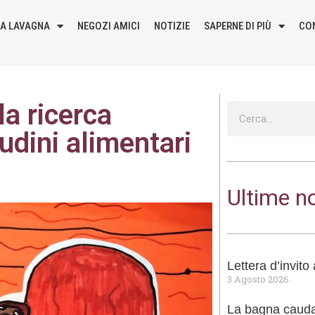
LA LAVAGNA
NEGOZI AMICI
NOTIZIE
SAPERNE DI PIÙ
CO
a ricerca
tudini alimentari
Ultime no
Lettera d’invit
3 Agosto 2026
La bagna cauda 