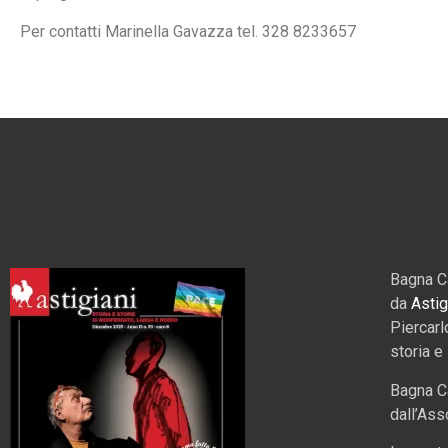
Per contatti Marinella Gavazza tel. 328 8233657
Bagna C
da
Astig
Piercarl
storia e
Bagna C
dall’Ass