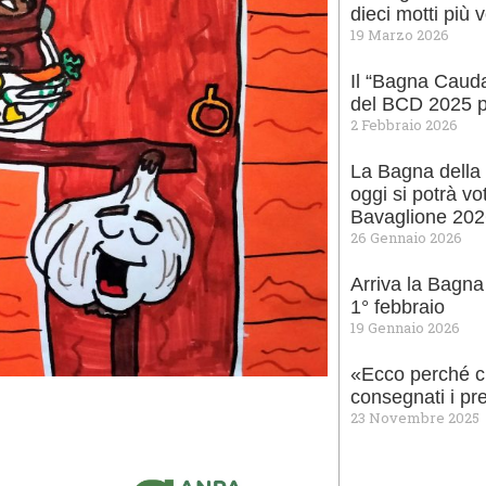
dieci motti più 
19 Marzo 2026
Il “Bagna Cauda 
del BCD 2025 p
2 Febbraio 2026
La Bagna della 
oggi si potrà vo
Bavaglione 20
26 Gennaio 2026
Arriva la Bagna
1° febbraio
19 Gennaio 2026
«Ecco perché ci
consegnati i pr
23 Novembre 2025