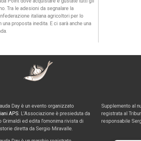
a Point dove acquistare e gustate tutti gli
no. Tra le adesioni da segnalare la
federazione italiana agricoltori per lo
 una proposta inedita. E ci sarà anche una
nda.
auda Day è un evento organizzato
Supplemento al nu
iani APS
. L’Associazione è presieduta da
registrata al Tribu
o Grimaldi ed edita l’omonima rivista di
responsabile Serg
 storie diretta da Sergio Miravalle.
auda Day è un marchio registrato