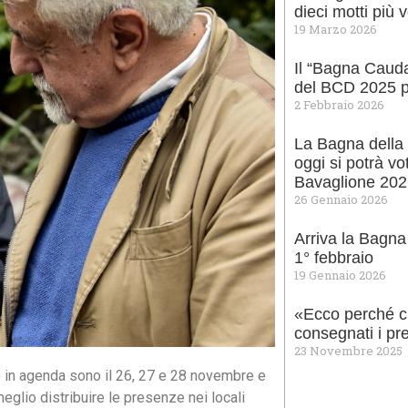
dieci motti più 
19 Marzo 2026
Il “Bagna Cauda 
del BCD 2025 p
2 Febbraio 2026
La Bagna della 
oggi si potrà vo
Bavaglione 20
26 Gennaio 2026
Arriva la Bagna
1° febbraio
19 Gennaio 2026
«Ecco perché ci
consegnati i pr
23 Novembre 2025
e in agenda sono il 26, 27 e 28 novembre e
eglio distribuire le presenze nei locali