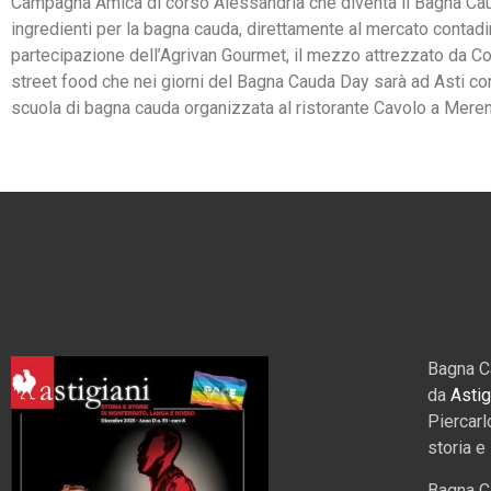
Campagna Amica di corso Alessandria che diventa il Bagna Caud
ingredienti per la bagna cauda, direttamente al mercato contadi
partecipazione dell’Agrivan Gourmet, il mezzo attrezzato da Con
street food che nei giorni del Bagna Cauda Day sarà ad Asti con
scuola di bagna cauda organizzata al ristorante Cavolo a Mere
Bagna C
da
Astig
Piercarl
storia e
Bagna C