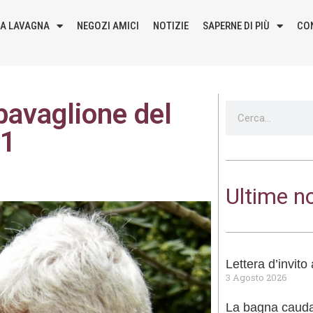
LA LAVAGNA
NEGOZI AMICI
NOTIZIE
SAPERNE DI PIÙ
CO
avaglione del
1
Ultime no
Lettera d’invit
3 Agosto 2026
La bagna cauda 