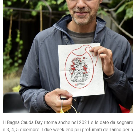
Il Bagna Cauda Day ritorna anche nel 2021 e le date da segnar
il 3, 4, 5 dicembre. I due week end più profumati dell’anno per m