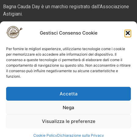
Bagna Cauda Day è un marchio registrato dall’Associazione
Astigiani.
La nostra sede è in via San Martino 2 (angolo corso Alfieri),
Gestisci Consenso Cookie
14100 – Asti. Tel. 324 5654070 email
info@bagnacaudaday.it
Per fornire le migliori esperienze, utilizziamo tecnologie come i cookie
Supplemento al numero 52 di Astigiani testata registrata al
per memorizzare e/o accedere alle informazioni del dispositivo. Il
Tribunale di Asti n. 4 del 2012, direttore responsabile Sergio
consenso a queste tecnologie ci permetterà di elaborare dati come il
Miravalle.
comportamento di navigazione su questo sito. Non acconsentire o ritirare
il consenso può influire negativamente su alcune caratteristiche e
funzioni.
Bagna Cauda Day © 2025 Astigiani APS |
info@bagnacaudaday.it
|
Privacy policy
|
Cookie policy e
Accetta
gestione consensi
Nega
Visualizza le preferenze
Cookie Policy
Dichiarazione sulla Privacy