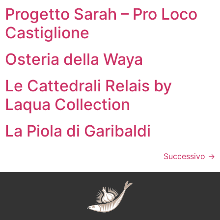
Progetto Sarah – Pro Loco
Castiglione
Osteria della Waya
Le Cattedrali Relais by
Laqua Collection
La Piola di Garibaldi
Successivo
→