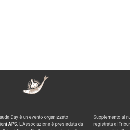
a
auda Day è un evento organizzato
Supplemento al nu
iani APS
. L’Associazione è presieduta da
registrata al Tribu