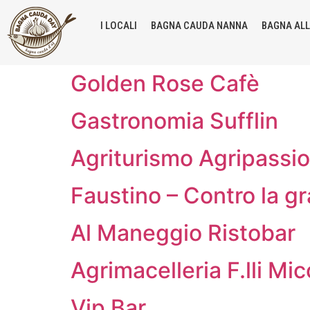
I LOCALI
BAGNA CAUDA NANNA
BAGNA AL
Golden Rose Cafè
Gastronomia Sufflin
Agriturismo Agripassi
Faustino – Contro la g
Al Maneggio Ristobar
Agrimacelleria F.lli Mi
Vip Bar