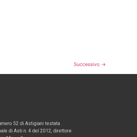
Successivo
→
mero 52 di Astigiani testata
nale di Asti n. 4 del 2012, direttore