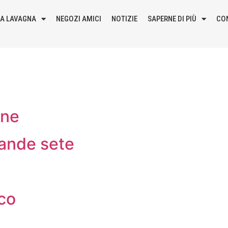
LA LAVAGNA
NEGOZI AMICI
NOTIZIE
SAPERNE DI PIÙ
CO
one
rande sete
cco