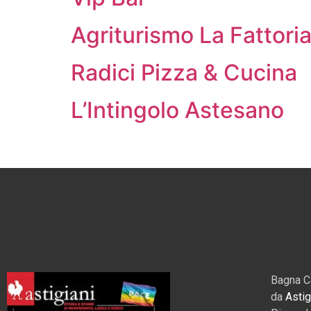
Agriturismo La Fattori
Radici Pizza & Cucina
L’Intingolo Astesano
Bagna C
da
Astig