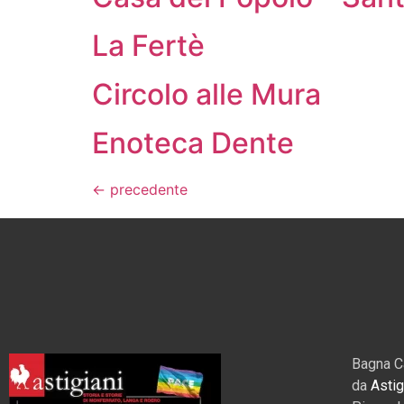
La Fertè
Circolo alle Mura
Enoteca Dente
←
precedente
Bagna C
da
Astig