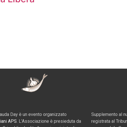
auda Day è un evento organizzato
Supplemento al nu
iani APS
. L’Associazione è presieduta da
registrata al Tribu