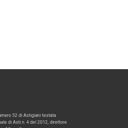
mero 52 di Astigiani testata
nale di Asti n. 4 del 2012, direttore