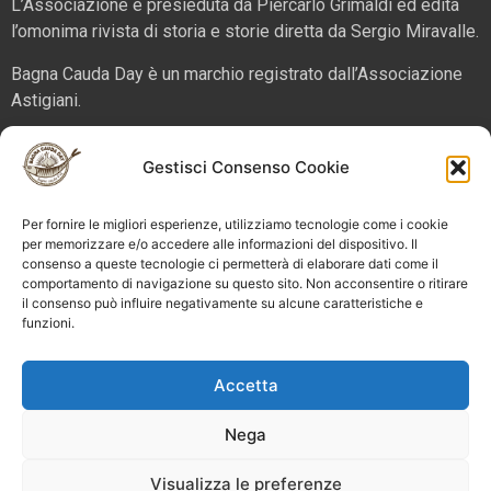
L’Associazione è presieduta da Piercarlo Grimaldi ed edita
l’omonima rivista di storia e storie diretta da Sergio Miravalle.
Bagna Cauda Day è un marchio registrato dall’Associazione
Astigiani.
La nostra sede è in via San Martino 2 (angolo corso Alfieri),
Gestisci Consenso Cookie
14100 – Asti. Tel. 324 5654070 email
info@bagnacaudaday.it
Per fornire le migliori esperienze, utilizziamo tecnologie come i cookie
Supplemento al numero 52 di Astigiani testata registrata al
per memorizzare e/o accedere alle informazioni del dispositivo. Il
Tribunale di Asti n. 4 del 2012, direttore responsabile Sergio
consenso a queste tecnologie ci permetterà di elaborare dati come il
Miravalle.
comportamento di navigazione su questo sito. Non acconsentire o ritirare
il consenso può influire negativamente su alcune caratteristiche e
funzioni.
Bagna Cauda Day © 2025 Astigiani APS |
info@bagnacaudaday.it
|
Privacy policy
|
Cookie policy e
Accetta
gestione consensi
Nega
Visualizza le preferenze